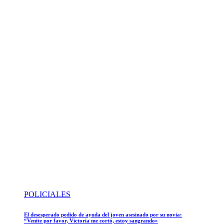
POLICIALES
El desesperado pedido de ayuda del joven asesinado por su novia:
“Venite por favor, Victoria me cortó, estoy sangrando»