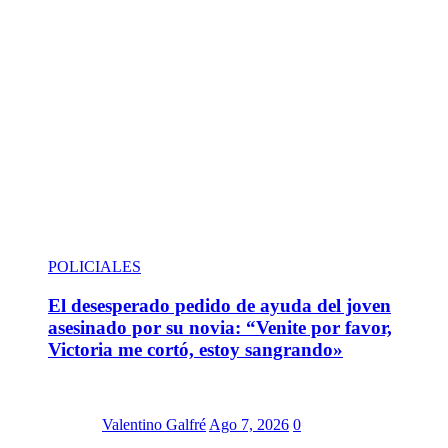
POLICIALES
El desesperado pedido de ayuda del joven
asesinado por su novia: “Venite por favor,
Victoria me cortó, estoy sangrando»
Valentino Galfré
Ago 7, 2026
0