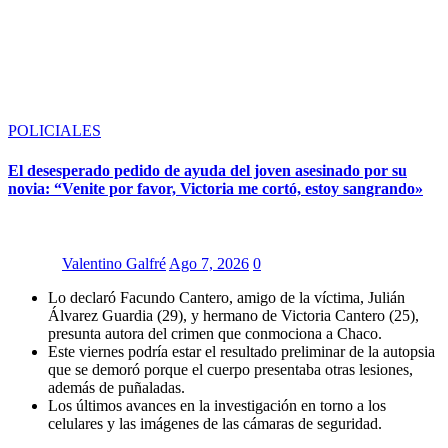
POLICIALES
El desesperado pedido de ayuda del joven asesinado por su
novia: “Venite por favor, Victoria me cortó, estoy sangrando»
Valentino Galfré
Ago 7, 2026
0
Lo declaró Facundo Cantero, amigo de la víctima, Julián
Álvarez Guardia (29), y hermano de Victoria Cantero (25),
presunta autora del crimen que conmociona a Chaco.
Este viernes podría estar el resultado preliminar de la autopsia
que se demoró porque el cuerpo presentaba otras lesiones,
además de puñaladas.
Los últimos avances en la investigación en torno a los
celulares y las imágenes de las cámaras de seguridad.