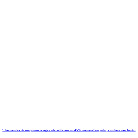
de maquinaria agrícola saltaron un 45% mensual en julio, con las cosechadoras liderando el r