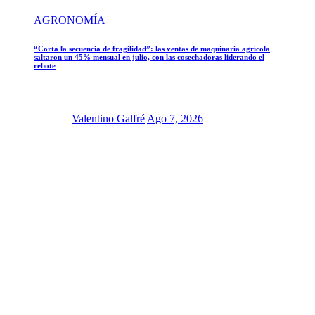
AGRONOMÍA
“Corta la secuencia de fragilidad”: las ventas de maquinaria agrícola
saltaron un 45% mensual en julio, con las cosechadoras liderando el
rebote
Valentino Galfré
Ago 7, 2026